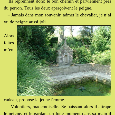
Ils reprennent donc le bon chemin
et parviennent près
du perron. Tous les deux aperçoivent le peigne.
– Jamais dans mon souvenir, admet le chevalier, je n’ai
vu de peigne aussi joli.
–
Alors
faites
m’en
cadeau, propose la jeune femme.
– Volontiers, mademoiselle. Se baissant alors il attrape
le peigne, et le gardant un long moment dans sa main il