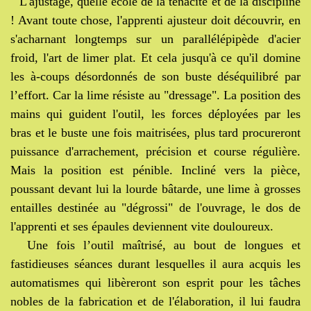
L
'ajustage, quelle école de la ténacité et de la discipline
! Avant toute chose, l'apprenti ajusteur doit découvrir, en
s'acharnant longtemps sur un parallélépipède d'acier
froid, l'art de limer plat. Et cela jusqu'à ce qu'il domine
les à-coups désordonnés de son buste déséquilibré par
l’effort. Car la lime résiste au "dressage". La position des
mains qui guident l'outil, les forces
déployées par les
bras et le buste une fois maitrisées, plus tard procureront
puissance d'arrachement, précision et course régulière.
Mais l
a position est pénible. Incliné vers la pièce,
poussant devant lui la lourde bâtarde, une lime à grosses
entailles destinée au "dégrossi" de l'ouvrage, le dos de
l'apprenti et ses épaules deviennent vite douloureux.
Une fois l’outil maîtrisé, au bout de longues et
fastidieuses séances durant lesquelles il aura acquis les
automatismes qui libèreront son esprit pour les tâches
nobles de la fabrication et de l'élaboration, il lui faudra