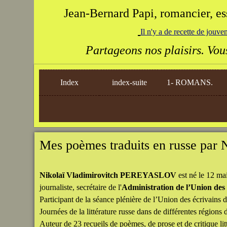
Jean-Bernard Papi, romancier, ess
Il n'y a de recette de jouven
Partageons nos plaisirs. Vous 
Index
index-suite
1- ROMANS.
Mes poèmes traduits en russe par N
Nikola
ï
Vladimirovitch
PEREYASLOV
est né le 12 ma
journaliste, secrétaire de l'
Administration de l’Union des 
Participant de la séance plénière de l’Union des écrivains 
Journées de la littérature russe dans de différentes régions d
Auteur de 23 recueils de poèmes, de prose et de critique lit