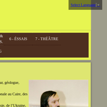
Select Language
▼
 &
6 - ÉSSAIS
7 - THÉÂTRE
S.
G
ur, géologue,
onale au Caire, des
sie, de l’Ukraine,