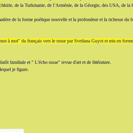
achkirie, de la Turkmanie, de l’Arménie, de la Géorgie, des USA, de la 
atière de la forme poétique nouvelle et la profondeur et la richesse du f
"mot à mot" du français vers le russe par Svetlana Guyot et mis en form
tôt familiale et " L'écho russe" revue d'art et de littérature.
lequel je figure.