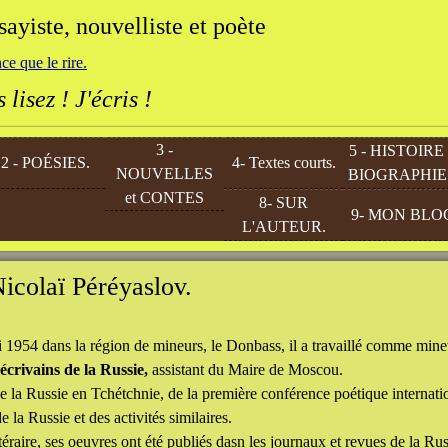
ayiste, nouvelliste et poète
ce que le rire.
lisez ! J'écris !
3 -
5 - HISTOIRE
2 - POÉSIES.
4- Textes courts.
NOUVELLES
BIOGRAPHIE
et CONTES
8- SUR
9- MON BLO
L'AUTEUR.
icolaï Péréyaslov.
i 1954
dans la région de mineurs, le Donbass, il a travaillé comme mine
écrivains de la Russie,
assistant du Maire de Moscou.
de la Russie en Tchétchnie, de la première conférence poétique internati
e la Russie et des activités similaires.
téraire, ses oeuvres ont été publiés dasn les journaux et revues de la Rus