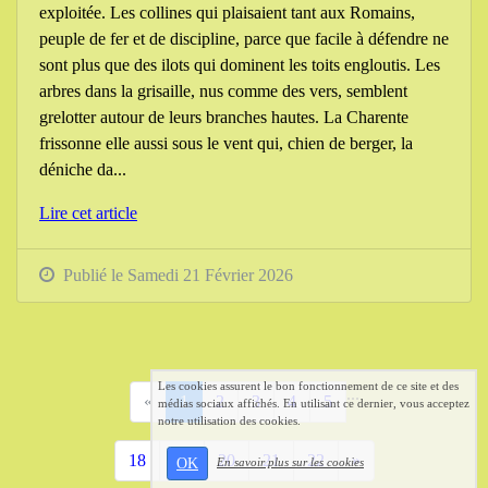
exploitée. Les collines qui plaisaient tant aux Romains,
peuple de fer et de discipline, parce que facile à défendre ne
sont plus que des ilots qui dominent les toits engloutis. Les
arbres dans la grisaille, nus comme des vers, semblent
grelotter autour de leurs branches hautes. La Charente
frissonne elle aussi sous le vent qui, chien de berger, la
déniche da...
Lire cet article
Publié le Samedi 21 Février 2026
Les cookies assurent le bon fonctionnement de ce site et des
...
Précédent
«
1
2
3
4
5
médias sociaux affichés. En utilisant ce dernier, vous acceptez
notre utilisation des cookies.
Suivant
18
19
20
21
22
»
OK
En savoir plus sur les cookies