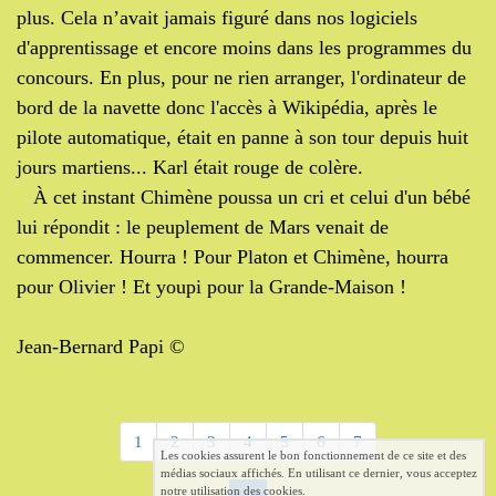
plus. Cela n’avait jamais figuré dans nos logiciels
d'apprentissage et encore moins dans les programmes du
concours. En plus, pour ne rien arranger, l'ordinateur de
bord de la navette donc l'accès à Wikipédia, après le
pilote automatique, était en panne à son tour depuis huit
jours martiens... Karl était rouge de colère.
À cet instant Chimène poussa un cri et celui d'un bébé
lui répondit : le peuplement de Mars venait de
commencer. Hourra ! Pour Platon et Chimène, hourra
pour Olivier ! Et youpi pour la Grande-Maison !
Jean-Bernard Papi ©
1
2
3
4
5
6
7
Les cookies assurent le bon fonctionnement de ce site et des
médias sociaux affichés. En utilisant ce dernier, vous acceptez
notre utilisation des cookies.