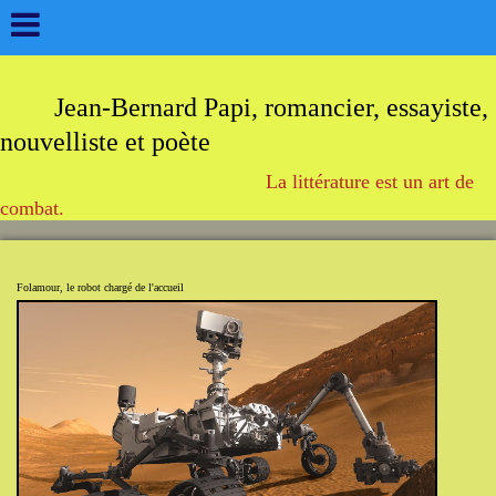
Jean-Bernard Papi, romancier, essayiste,
nouvelliste et poète
La littérature est un art de
combat.
Folamour, le robot chargé de l'accueil