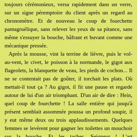
toujours cérémonieux, versa rapidement dans un verre,
sur un signe péremptoire du client après un regard au
chronomètre. Et de nouveau le coup de fourchette
pantagruélique, sans relever les yeux de sa pitance, sans
même s'essuyer la bouche, bâfrant et buvant comme une
mécanique pressée.
Après la mousse, vint la terrine de lièvre, puis le vol-
au-vent, le civet, le poisson à la normande, le gigot aux
flageolets, la blanquette de veau, les pieds de cochon... Il
ne se contentait pas de goûter, il torchait les plats. Où
mettait-il tout ça ? Au gigot, il fit une pause et regarde
autour de lui d'un air triomphant. D'un air de dire : Hein,
quel coup de fourchette ! La salle entière qui jusqu'à
présent semblait assommée poussa un profond soupir, il
y eut même deux ou trois applaudissements. Quelques
femmes se levèrent pour gagner les toilettes un mouchoir
sur la bouche. Et les taches, Seigneur ! L'art