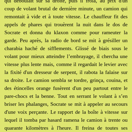
qui déboulait sur sa droite, puis il frôla, au prix d'un
coup de volant brutal de dernière minute, un camion qui
remontait à vide et à toute vitesse. Le chauffeur fit des
appels de phares qui trouèrent la nuit dans le dos de
Socrate et donna du klaxon comme pour rameuter la
garde. Peu après, la radio de bord se mit à grésiller un
charabia haché de sifflements. Glissé de biais sous le
volant pour mieux atteindre l’embrayage, il chercha une
vitesse plus lente mais, comme il regardait le levier avec
la fixité d'un dresseur de serpent, il rabota la falaise sur
sa droite. Le camion sembla se tordre, grinça, couina, et
des étincelles orange fusèrent d'un peu partout entre le
pare-chocs et la benne. Tout en serrant le volant à s’en
briser les phalanges, Socrate se mit à appeler au secours
d'une voix perçante. Le rapport de la boîte à vitesse sur
lequel il tomba par hasard ramena le camion à trente ou
quarante kilomètres à l'heure. Il freina de toutes ses